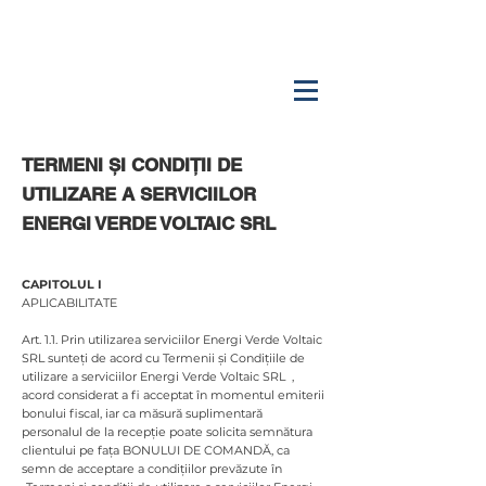
TERMENI ȘI CONDIȚII DE
UTILIZARE A SERVICIILOR
ENERGI VERDE VOLTAIC SRL
CAPITOLUL I
APLICABILITATE
Art. 1.1. Prin utilizarea serviciilor Energi Verde Voltaic
SRL sunteți de acord cu Termenii și Condițiile de
utilizare a serviciilor Energi Verde Voltaic SRL ,
acord considerat a fi acceptat în momentul emiterii
bonului fiscal, iar ca măsură suplimentară
personalul de la recepție poate solicita semnătura
clientului pe fața BONULUI DE COMANDĂ, ca
semn de acceptare a condițiilor prevăzute în