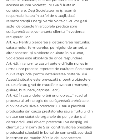
acestea asupra Societății NU va fi luata în
considerare. Deși Societatea nu își asumă
responsabilitatea în astfel de situații, dacă
reprezentanții Energi Verde Voltaic SRL vor gasi
astfel de obiecte în articolele predate spre
curățare/călcare, vor anunța clientul în vederea
recuperării lor.
Art. 4.5. Pentru pierderea și deteriorarea nasturilor,
cataramelor, fermoarelor, pernițelor de umeri, a
altor accesorii și a obiectelor uitate în buzunar,
Societatea este absolvită de orice raspundere.
Art. 4.6. În anumite cazuri petele dificile nu ies în
urma unor procese repetate de curățare. Societatea
nu va răspunde pentru deteriorarea materialului.
Această situație este prevazută și pentru obiectele
cu uzură sau grad de murdărie avansat (manșete,
gulere, buzunare, căptușeli etc.).
Art. 4.7. În cazul deteriorării unui obiect, în cadrul
procesului tehnologic de curățare/spălare/călcare,
din vina exclusiva a prestatorului sau a pierderii
produsului din cauza prestatorului sau al furtului din
unitate constatat de organele de poliție dar și al
deteriorării unui obiect, prestatorul va despăgubi
clientul cu maxim de 5 ori constravalorea prestației
produsului stipulată în bonul de comandă, acordată
în termen de maxim 30 zile de la constatare.