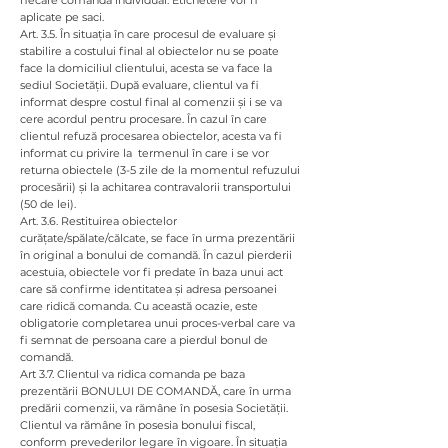
fiecare comandă individual. Etichetele vor fi
aplicate pe saci.
Art. 3.5. În situația în care procesul de evaluare și
stabilire a costului final al obiectelor nu se poate
face la domiciliul clientului, acesta se va face la
sediul Societății. După evaluare, clientul va fi
informat despre costul final al comenzii și i se va
cere acordul pentru procesare. În cazul în care
clientul refuză procesarea obiectelor, acesta va fi
informat cu privire la termenul în care i se vor
returna obiectele (3-5 zile de la momentul refuzului
procesării) și la achitarea contravalorii transportului
(50 de lei).
Art. 3.6. Restituirea obiectelor
curățate/spălate/călcate, se face în urma prezentării
în original a bonului de comandă. În cazul pierderii
acestuia, obiectele vor fi predate în baza unui act
care să confirme identitatea și adresa persoanei
care ridică comanda. Cu această ocazie, este
obligatorie completarea unui proces-verbal care va
fi semnat de persoana care a pierdul bonul de
comandă.
Art 3.7. Clientul va ridica comanda pe baza
prezentării BONULUI DE COMANDĂ, care în urma
predării comenzii, va rămâne în posesia Societății.
Clientul va rămâne în posesia bonului fiscal,
conform prevederilor legare în vigoare. În situația