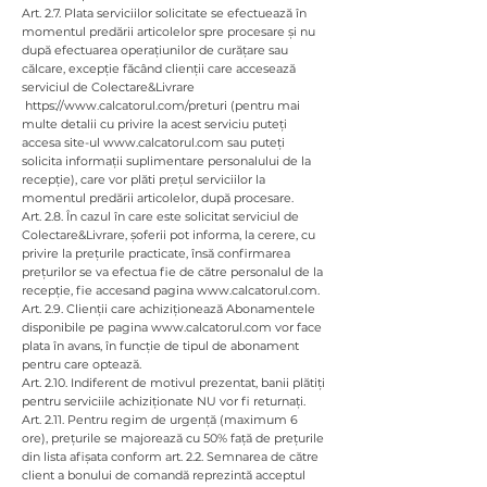
Art. 2.7. Plata serviciilor solicitate se efectuează în
momentul predării articolelor spre procesare și nu
după efectuarea operațiunilor de curățare sau
călcare, excepție făcând clienții care accesează
serviciul de Colectare&Livrare
https://www.calcatorul.com/preturi
(pentru mai
multe detalii cu privire la acest serviciu puteți
accesa site-ul
www.calcatorul.com
sau puteți
solicita informații suplimentare personalului de la
recepție), care vor plăti prețul serviciilor la
momentul predării articolelor, după procesare.
Art. 2.8. În cazul în care este solicitat serviciul de
Colectare&Livrare, șoferii pot informa, la cerere, cu
privire la prețurile practicate, însă confirmarea
prețurilor se va efectua fie de către personalul de la
recepție, fie accesand pagina
www.calcatorul.com
.
Art. 2.9. Clienții care achiziționează Abonamentele
disponibile pe pagina
www.calcatorul.com
vor face
plata în avans, în funcție de tipul de abonament
pentru care optează.
Art. 2.10. Indiferent de motivul prezentat, banii plătiți
pentru serviciile achiziționate NU vor fi returnați.
Art. 2.11. Pentru regim de urgență (maximum 6
ore), prețurile se majorează cu 50% față de prețurile
din lista afișata conform art. 2.2. Semnarea de către
client a bonului de comandă reprezintă acceptul