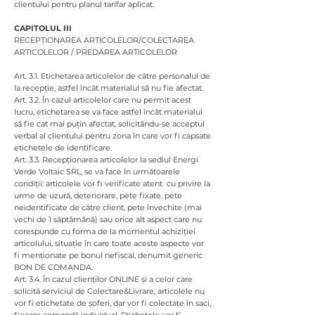
clientului pentru planul tarifar aplicat.
CAPITOLUL III
RECEPȚIONAREA ARTICOLELOR/COLECTAREA
ARTICOLELOR / PREDAREA ARTICOLELOR
Art. 3.1. Etichetarea articolelor de către personalul de
la recepție, astfel încât materialul să nu fie afectat.
Art. 3.2. În cazul articolelor care nu permit acest
lucru, etichetarea se va face astfel încât materialul
să fie cat mai puțin afectat, solicitându-se acceptul
verbal al clientului pentru zona în care vor fi capsate
etichetele de identificare.
Art. 3.3. Recepționarea articolelor la sediul Energi
Verde Voltaic SRL, se va face în următoarele
condiții: articolele vor fi verificate atent cu privire la
urme de uzură, deteriorare, pete fixate, pete
neidentificate de către client, pete învechite (mai
vechi de 1 săptămână) sau orice alt aspect care nu
corespunde cu forma de la momentul achiziției
articolului, situație în care toate aceste aspecte vor
fi menționate pe bonul nefiscal, denumit generic
BON DE COMANDA.
Art. 3.4. În cazul clienților ONLINE și a celor care
solicită serviciul de Colectare&Livrare, articolele nu
vor fi etichetate de șoferi, dar vor fi colectate în saci,