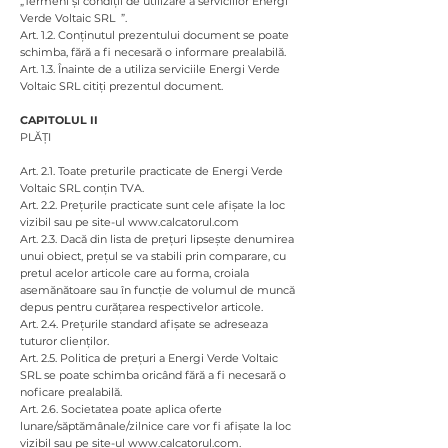
„Termeni și condiții de utilizare a serviciilor Energi
Verde Voltaic SRL ”.
Art. 1.2. Conținutul prezentului document se poate
schimba, fără a fi necesară o informare prealabilă.
Art. 1.3. Înainte de a utiliza serviciile Energi Verde
Voltaic SRL citiți prezentul document.
CAPITOLUL II
PLĂȚI
Art. 2.1. Toate preturile practicate de Energi Verde
Voltaic SRL conțin TVA.
Art. 2.2. Prețurile practicate sunt cele afișate la loc
vizibil sau pe site-ul
www.calcatorul.com
Art. 2.3. Dacă din lista de prețuri lipsește denumirea
unui obiect, prețul se va stabili prin comparare, cu
pretul acelor articole care au forma, croiala
asemănătoare sau în funcție de volumul de muncă
depus pentru curățarea respectivelor articole.
Art. 2.4. Prețurile standard afișate se adreseaza
tuturor clienților.
Art. 2.5. Politica de prețuri a Energi Verde Voltaic
SRL se poate schimba oricând fără a fi necesară o
noficare prealabilă.
Art. 2.6. Societatea poate aplica oferte
lunare/săptămânale/zilnice care vor fi afișate la loc
vizibil sau pe site-ul
www.calcatorul.com
.