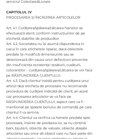
serviciul Colectare&Livrare.
CAPITOLUL IV
PROCESAREA ȘI ÎNGRIJIREA ARTICOLELOR
Art. 4.1. Curățarea/spălarea/călcarea hainelor se
efectuează atent, conform instrucțiunilor de pe
etichetă, stabilite de producător.
Art. 4.2. Societatea nu își asumă răspunderea în
cazul în care etichetele lipsesc, dacă obiectele
predate își modifică dimensiunile sau se
deteriorează din cauza unor defecțiuni provenite
din insuficiența rezistenței țesăturii, cusăturii,
coloranților – curățarea/spălarea/călcarea se vor face
pe RĂSPUNDEREA CLIENTULUI.
Art. 4.3. Dacă clientul insistă pentru curățarea unui
articol deși eticheta de procesare nu recomandă
procedura de curățare indicată de client, an acest
caz procesarea articolelor se va face pe
RĂSPUNDEREA CLIENTULUI, aspect care va fi
mentionat pe spatele bonului de comandă, pe care
clientul îl va semna.
Art. 4.4. Clientul va verifica ca hainele predate spre
procesare, înainte de predarea lor, sa nu conțină
bani, bijuterii, obiecte de valoare, obiecte atașate
articolelor sau orice alt obiect care nu face parte din
articolul respectiv, iar orice pretenție cu privire la