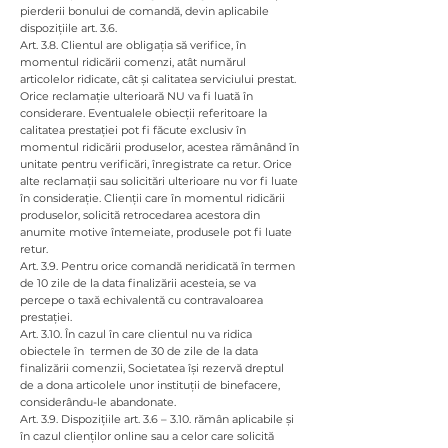
pierderii bonului de comandă, devin aplicabile
dispozițiile art. 3.6.
Art. 3.8. Clientul are obligația să verifice, în
momentul ridicării comenzi, atât numărul
articolelor ridicate, cât și calitatea serviciului prestat.
Orice reclamație ulterioară NU va fi luată în
considerare. Eventualele obiecții referitoare la
calitatea prestației pot fi făcute exclusiv în
momentul ridicării produselor, acestea rămânând în
unitate pentru verificări, înregistrate ca retur. Orice
alte reclamații sau solicitări ulterioare nu vor fi luate
în considerație. Clienții care în momentul ridicării
produselor, solicită retrocedarea acestora din
anumite motive întemeiate, produsele pot fi luate
retur.
Art. 3.9. Pentru orice comandă neridicată în termen
de 10 zile de la data finalizării acesteia, se va
percepe o taxă echivalentă cu contravaloarea
prestației.
Art. 3.10. În cazul în care clientul nu va ridica
obiectele în termen de 30 de zile de la data
finalizării comenzii, Societatea își rezervă dreptul
de a dona articolele unor instituții de binefacere,
considerându-le abandonate.
Art. 3.9. Dispozițiile art. 3.6 – 3.10. rămân aplicabile și
în cazul clienților online sau a celor care solicită