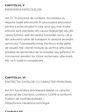
CAPITOLUL V
PIERDEREA ARTICOLELOR
Art. 5.1. În procesul de curățare, Societatea va
depune toate eferoturile În procesarea articolelor
pentru a evita situația în care unul sau mai multe
articole sunt pierdute, din cauza neglijenței sau din
cauza furtului, atât din sediul Societății lucru, cât și
din autovehiculele de transport în ipoteza accesării
serviciului Colectare&Livrare. Pentru a evita astfel
de situații, toți clienții trebuie să verifice articolele
predate de personalul de la recepție sau șoferilor, în
momentul predării lor. Orice reclamație ulterioară
NU va fi luată în considerare.
CAPITOLUL VI
PROTECTIA DATELOR CU CARACTER PERSONAL
Art. 6.1. Societatea procesează datele cu caracter
personal ale Clienților, conform GDPR și conform
Politicii de confidențialitate –
https://www.calcatorul.com/legal
Capitolul VII