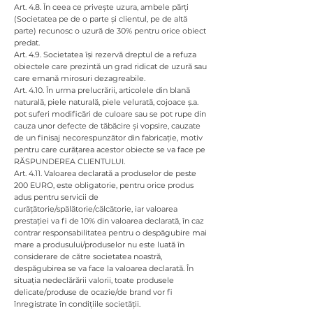
Art. 4.8. În ceea ce privește uzura, ambele părți
(Societatea pe de o parte și clientul, pe de altă
parte) recunosc o uzură de 30% pentru orice obiect
predat.
Art. 4.9. Societatea își rezervă dreptul de a refuza
obiectele care prezintă un grad ridicat de uzură sau
care emană mirosuri dezagreabile.
Art. 4.10. În urma prelucrării, articolele din blană
naturală, piele naturală, piele velurată, cojoace ș.a.
pot suferi modificări de culoare sau se pot rupe din
cauza unor defecte de tăbăcire și vopsire, cauzate
de un finisaj necorespunzător din fabricație, motiv
pentru care curățarea acestor obiecte se va face pe
RĂSPUNDEREA CLIENTULUI.
Art. 4.11. Valoarea declarată a produselor de peste
200 EURO, este obligatorie, pentru orice produs
adus pentru servicii de
curățătorie/spălătorie/călcătorie, iar valoarea
prestației va fi de 10% din valoarea declarată, în caz
contrar responsabilitatea pentru o despăgubire mai
mare a produsului/produselor nu este luată în
considerare de către societatea noastră,
despăgubirea se va face la valoarea declarată. În
situația nedeclărării valorii, toate produsele
delicate/produse de ocazie/de brand vor fi
înregistrate în condițiile societății.