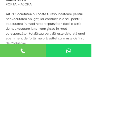
FORȚA MAJORĂ
Art.7.1. Societatea nu poate fi răspunzătoare pentru
neexecutarea obligațiilor contractuale sau pentru
executarea în mod necorespunzător, dacă o astfel
de neexecutare la termen și/sau în mod
corespunzător, totală sau parțială, este datorată unui
eveniment de forță majoră, astfel cum este definit
de Codul civil.
Art. 7.2. În sensul prezentului capitol, vor fi
considerate cauze de forță majoră lipsa energiei
electrice, a apei sau a depășirii capacității de
procesare.
Capitolul VIII
LEGEA APLICABILĂ ȘI SOLUȚIONAREA
DISPUTELOR
Art. 8.1. Prezentul Contract este supus legii române.
Art. 8.2. Părțile vor încerca să rezolve pe cale
amiabilă orice dispute sau neînțelegeri ar putea să
apară din executare prezentului Contract. În măsura
în care soluționarea amiabilă nu va fi posibilă,
litigiile vor fi soluționate de instanțele judecătorești
române competente, conform legii.