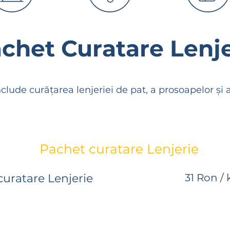
urățare
Servicii
Călcare
ologică
business
chet Curatare Lenje
anda Acum
Whatsap
clude curățarea lenjeriei de pat, a prosoapelor și 
Pachet curatare Lenjerie
uratare Lenjerie
31 Ron / 