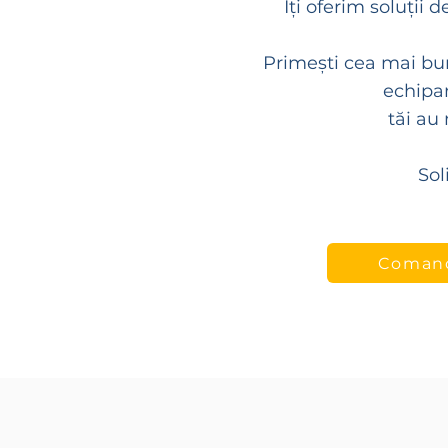
Îți oferim soluții
Primești cea mai bun
echipam
tăi
au 
Sol
Coman