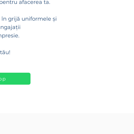
 pentru afacerea ta.
n grijă uniformele și
ngajații
presie.
tău!
pp