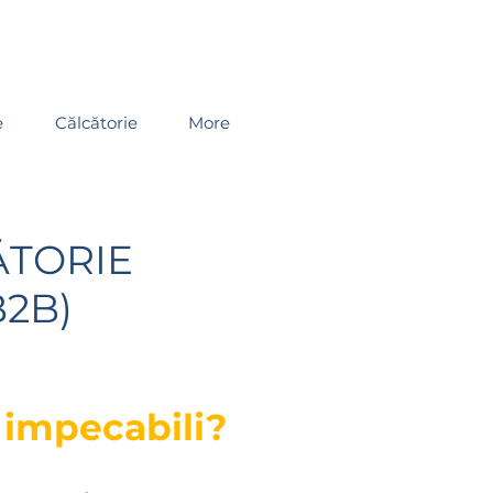
e
Călcătorie
More
ĂTORIE
B2B)
u impecabili?